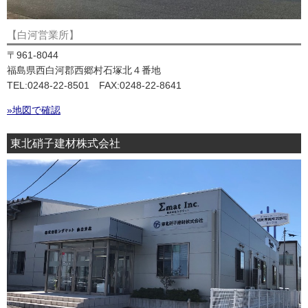
【白河営業所】
〒961-8044
福島県西白河郡西郷村石塚北４番地
TEL:0248-22-8501 FAX:0248-22-8641
»地図で確認
東北硝子建材株式会社