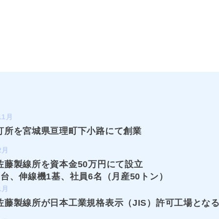
11月
釘所を宮城県亘理町下小路にて創業
2月
佐藤製線所を資本金50万円にて設立
5台、伸線機1基、社員6名（月産50トン）
1月
佐藤製線所が日本工業規格表示（JIS）許可工場とな